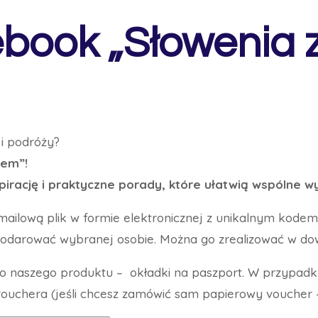
ook „Słowenia 
 i podróży?
sem”!
pirację i praktyczne porady, które ułatwią wspólne 
mailową plik w formie elektronicznej z unikalnym kod
darować wybranej osobie. Można go zrealizować w do
go naszego produktu – okładki na paszport. W przypad
uchera (jeśli chcesz zamówić sam papierowy voucher –